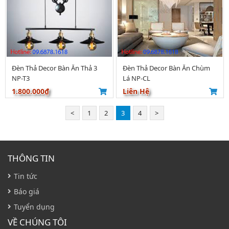
Đèn Thả Decor Bàn Ăn Thả 3
Đèn Thả Decor Bàn Ăn Chùm
NP-T3
Lá NP-CL
1.800.000₫
Liên Hệ
<
1
2
3
4
>
THÔNG TIN
Tin tức
Báo giá
Tuyển dụng
VỀ CHÚNG TÔI