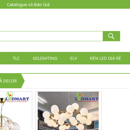
Catalogue và Báo Giá
TLC
GSLIGHTING
ELV
ĐÈN LED GIÁ RẺ
Ả DECOR