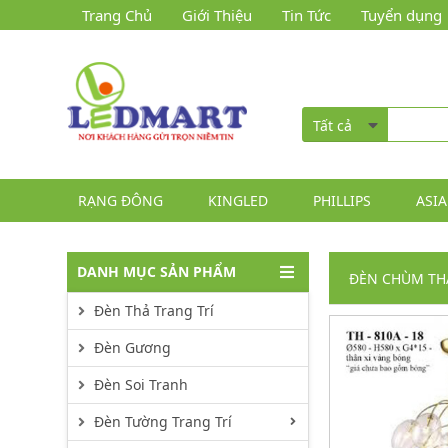
Trang Chủ
Giới Thiệu
Tin Tức
Tuyển dụng
Tất cả
RẠNG ĐÔNG
KINGLED
PHILLIPS
ASIA
DANH MỤC SẢN PHẨM
ĐÈN CHÙM TH
Đèn Thả Trang Trí
Đèn Gương
Đèn Soi Tranh
Đèn Tường Trang Trí