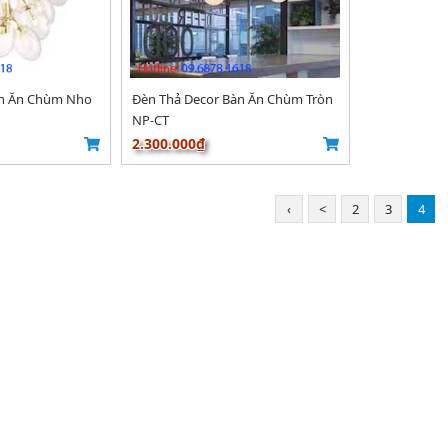
àn Ăn Chùm Nho
Đèn Thả Decor Bàn Ăn Chùm Tròn
NP-CT
2.300.000₫
‹
<
2
3
4