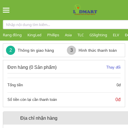
Rạng đông
KingLed
Phillips
Asia
TLC
GSlighting
ELV
Đ
2
3
Thông tin giao hàng
Hình thức thanh toán
Đơn hàng (
0 Sản phẩm
)
Thay đổi
Tổng tiền
0đ
0đ
Số tiền còn lại cần thanh toán
Địa chỉ nhận hàng