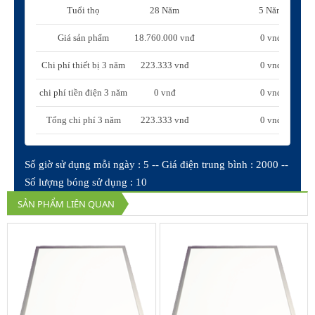
Tuổi thọ
28 Năm
5 Năm
Giá sản phẩm
18.760.000 vnđ
0 vnđ
Chi phí thiết bị 3 năm
223.333 vnđ
0 vnđ
chi phí tiền điện 3 năm
0 vnđ
0 vnđ
Tổng chi phí 3 năm
223.333 vnđ
0 vnđ
Số giờ sử dụng mỗi ngày : 5 -- Giá điện trung bình : 2000 --
Số lượng bóng sử dụng : 10
SẢN PHẨM LIÊN QUAN