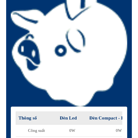
Thông số
Đèn Led
Đèn Compact - Huỳnh 
Công suất
0W
0W