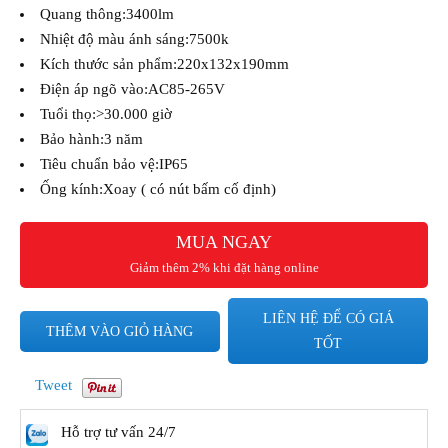
Quang thông:3400lm
Nhiệt độ màu ánh sáng:7500k
Kích thước sản phẩm:220x132x190mm
Điện áp ngõ vào:AC85-265V
Tuổi thọ:>30.000 giờ
Bảo hành:3 năm
Tiêu chuẩn bảo vệ:IP65
Ống kính:Xoay ( có nút bấm cố định)
Khoảng cách chiếu sáng:1~30 Mét
MUA NGAY
Giảm thêm 2% khi đặt hàng online
LIÊN HỆ ĐỂ CÓ GIÁ
THÊM VÀO GIỎ HÀNG
TỐT
Tweet
Hỗ trợ tư vấn 24/7