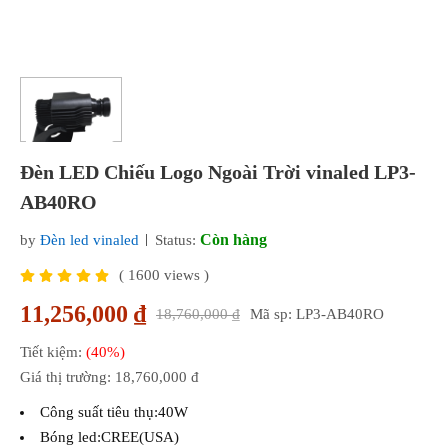
Đèn LED Chiếu Logo Ngoài Trời vinaled LP3-
AB40RO
Còn hàng
by
Đèn led vinaled
Status:
(
1600
views )
11,256,000 ₫
18,760,000 ₫
Mã sp: LP3-AB40RO
Tiết kiệm:
(40%)
Giá thị trường:
18,760,000 đ
Công suất tiêu thụ:40W
Bóng led:CREE(USA)