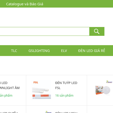
Catalogue và Báo Giá
TLC
GSLIGHTING
ELV
ĐÈN LED GIÁ RẺ
ĐÈN TUÝP LED
WNLIGHT ÂM
FSL
N FSL
sản phẩm
16 sản phẩm