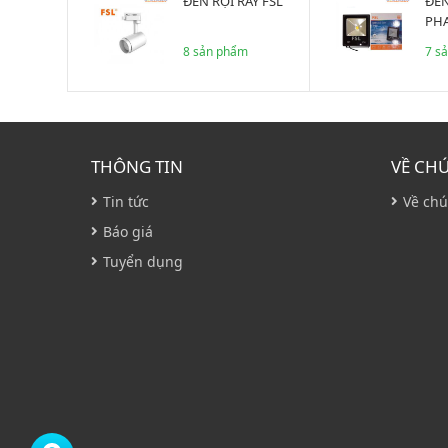
ĐÈN RỌI RAY FSL
ĐÈN LED CHIẾU
PHA
8 sản phẩm
7 s
THÔNG TIN
VỀ CH
Tin tức
Về chú
Báo giá
Tuyển dụng