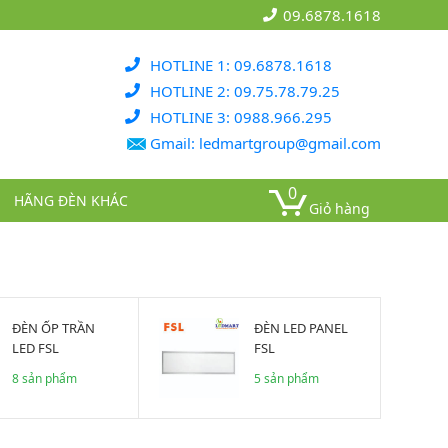
09.6878.1618
HOTLINE 1: 09.6878.1618
HOTLINE 2: 09.75.78.79.25
HOTLINE 3: 0988.966.295
Gmail: ledmartgroup@gmail.com
0
HÃNG ĐÈN KHÁC
Giỏ hàng
ĐÈN ỐP TRẦN
ĐÈN LED PANEL
LED FSL
FSL
8 sản phẩm
5 sản phẩm