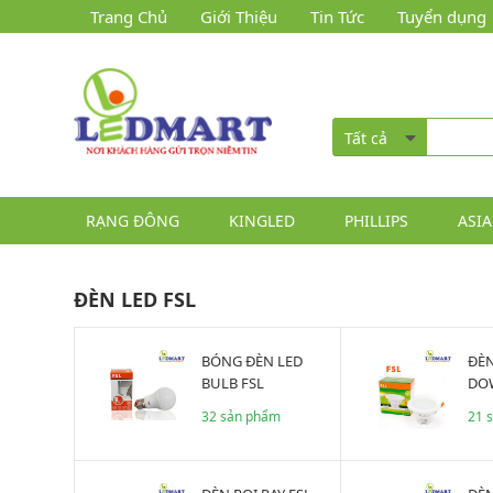
Trang Chủ
Giới Thiệu
Tin Tức
Tuyển dụng
Tất cả
RẠNG ĐÔNG
KINGLED
PHILLIPS
ASIA
ĐÈN LED FSL
BÓNG ĐÈN LED
ĐÈN LED
BULB FSL
DO
TRẦ
32 sản phẩm
21 