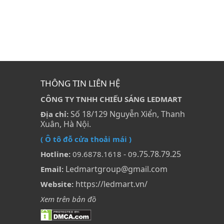
THÔNG TIN LIÊN HỆ
CÔNG TY TNHH CHIẾU SÁNG LEDMART
Số 18/129 Nguyễn Xiển, Thanh
Địa chỉ:
Xuân, Hà Nội.
( Ô tô đỗ cửa thoải mái )
-
.75.78.79.25
Hotline:
09.6878.1618
09
Ledmartgroup@gmail.com
Email:
https://ledmart.vn/
Website:
Xem trên bản đồ