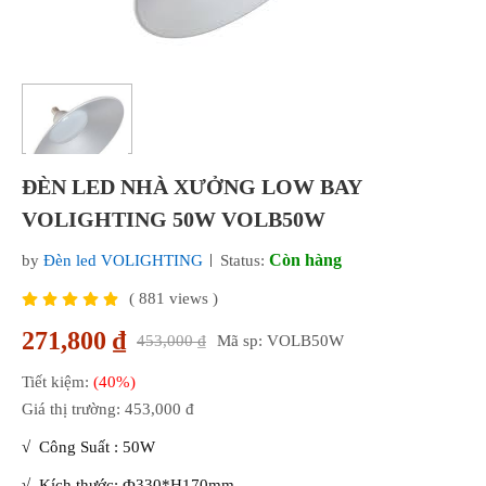
ĐÈN LED NHÀ XƯỞNG LOW BAY
VOLIGHTING 50W VOLB50W
Còn hàng
by
Đèn led VOLIGHTING
Status:
(
881
views )
271,800 ₫
453,000 ₫
Mã sp: VOLB50W
Tiết kiệm:
(40%)
Giá thị trường:
453,000 đ
√
Công Suất
: 50W
√ Kích thước: Ф330*H170mm