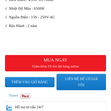
√
Nhiệt Độ Màu
: 6500K
√
Nguồn Điện
: 150 - 250V-AC
√
Bảo Hành
: 2 năm
MUA NGAY
Giảm thêm 2% khi đặt hàng online
LIÊN HỆ ĐỂ CÓ GIÁ
THÊM VÀO GIỎ HÀNG
TỐT
Tweet
Hỗ trợ tư vấn 24/7