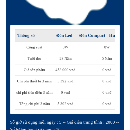
Thông số
Đèn Led
Đèn Compact - Huỳnh qu
Công suất
0W
0W
Tuổi thọ
28 Năm
5 Năm
Giá sản phẩm
453.000 vnđ
0 vnđ
Chi phí thiết bị 3 năm
5.392 vnđ
0 vnđ
chi phí tiền điện 3 năm
0 vnđ
0 vnđ
Tổng chi phí 3 năm
5.392 vnđ
0 vnđ
Số giờ sử dụng mỗi ngày : 5 -- Giá điện trung bình : 2000 --
Số lượng bóng sử dụng : 10