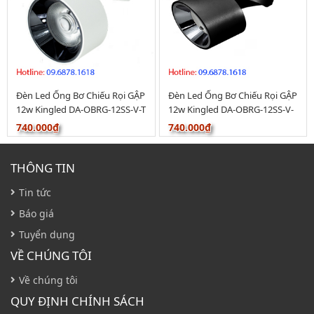
Đèn Led Ống Bơ Chiếu Rọi GẬP
Đèn Led Ống Bơ Chiếu Rọi GẬP
12w Kingled DA-OBRG-12SS-V-T
12w Kingled DA-OBRG-12SS-V-
D
740.000₫
740.000₫
THÔNG TIN
Tin tức
Báo giá
Tuyển dụng
VỀ CHÚNG TÔI
Về chúng tôi
QUY ĐỊNH CHÍNH SÁCH