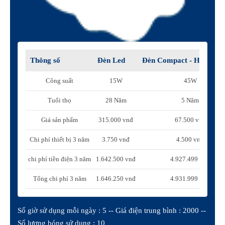
Thông số
Đèn Led
Đèn Compact - Huỳnh q
Công suất
15W
45W
Tuổi thọ
28 Năm
5 Năm
Giá sản phẩm
315.000 vnđ
67.500 vnđ
Chi phí thiết bị 3 năm
3.750 vnđ
4.500 vnđ
chi phí tiền điện 3 năm
1.642.500 vnđ
4.927.499 vnđ
Tổng chi phí 3 năm
1.646.250 vnđ
4.931.999 vnđ
Số giờ sử dụng mỗi ngày : 5 -- Giá điện trung bình : 2000 --
Số lượng bóng sử dụng : 10