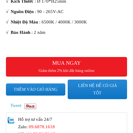
√
Kích Thước
: Ø 170*H25mm
√
Nguồn Điện
: 90 - 265V-AC
√
Nhiệt Độ Màu
: 6500K / 4000K / 3000K
√
Bảo Hành
: 2 năm
MUA NGAY
Giảm thêm 2% khi đặt hàng online
LIÊN HỆ ĐỂ CÓ GIÁ
THÊM VÀO GIỎ HÀNG
TỐT
Tweet
Hỗ trợ tư vấn 24/7
Zalo:
09.6878.1618