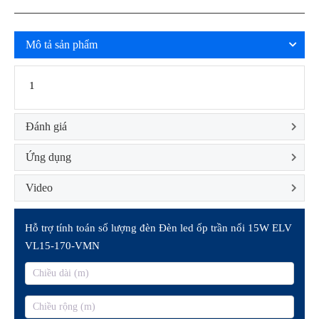
Mô tả sản phẩm
1
Đánh giá
Ứng dụng
Video
Hỗ trợ tính toán số lượng đèn Đèn led ốp trần nổi 15W ELV
VL15-170-VMN