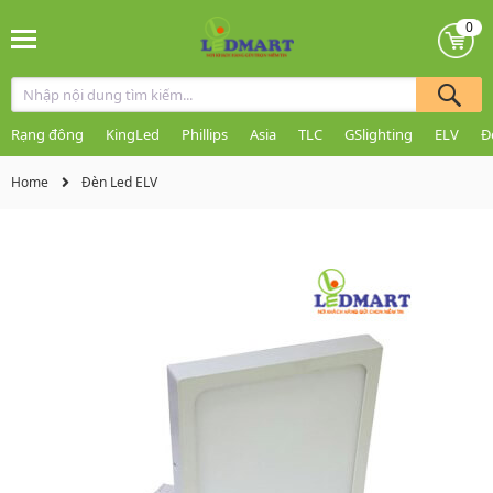
0
Rạng đông
KingLed
Phillips
Asia
TLC
GSlighting
ELV
Đ
Home
Đèn Led ELV