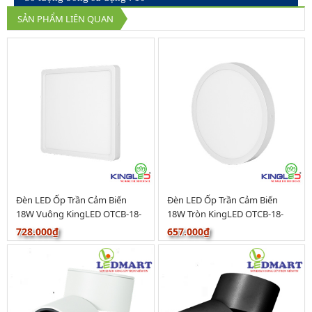
SẢN PHẨM LIÊN QUAN
Đèn LED Ốp Trần Cảm Biến
Đèn LED Ốp Trần Cảm Biến
18W Vuông KingLED OTCB-18-
18W Tròn KingLED OTCB-18-
V230-CM
T230-CM
728.000₫
657.000₫