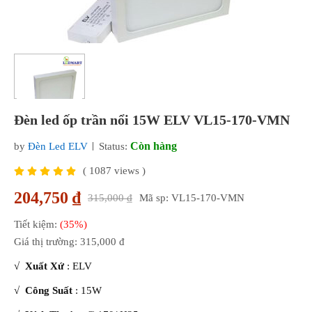
Đèn led ốp trần nổi 15W ELV VL15-170-VMN
Còn hàng
by
Đèn Led ELV
Status:
(
1087
views )
204,750 ₫
315,000 ₫
Mã sp: VL15-170-VMN
Tiết kiệm:
(35%)
Giá thị trường:
315,000 đ
√
Xuất Xứ
: ELV
√
Công Suất
: 15W