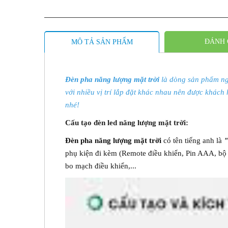
ĐÁNH 
MÔ TẢ SẢN PHẨM
Đèn pha năng lượng mặt trời
là dòng sản phẩm ngà
với nhiều vị trí lắp đặt khác nhau nên được khách 
nhé!
Cấu tạo đèn led năng lượng mặt trời:
Đèn pha năng lượng mặt trời
có tên tiếng anh là
"
phụ kiện đi kèm (Remote điều khiển, Pin AAA, bộ ố
bo mạch điều khiển,...