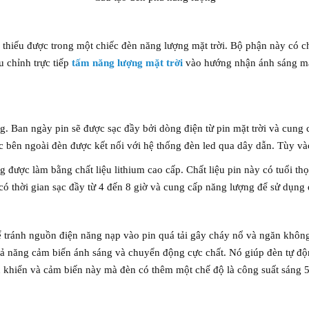
ể thiếu được trong một chiếc đèn năng lượng mặt trời. Bộ phận này có c
u chỉnh trực tiếp
tấm năng lượng mặt trời
vào hướng nhận ánh sáng mặt
ăng. Ban ngày pin sẽ được sạc đầy bởi dòng điện từ pin mặt trời và cun
 bên ngoài đèn được kết nối với hệ thống đèn led qua dây dẫn. Tùy vào 
 được làm bằng chất liệu lithium cao cấp. Chất liệu pin này có tuổi th
có thời gian sạc đầy từ 4 đến 8 giờ và cung cấp năng lượng để sử dụng 
 tránh nguồn điện năng nạp vào pin quá tải gây cháy nổ và ngăn khôn
hả năng cảm biến ánh sáng và chuyển động cực chất. Nó giúp đèn tự độn
điều khiển và cảm biến này mà đèn có thêm một chế độ là công suất sán