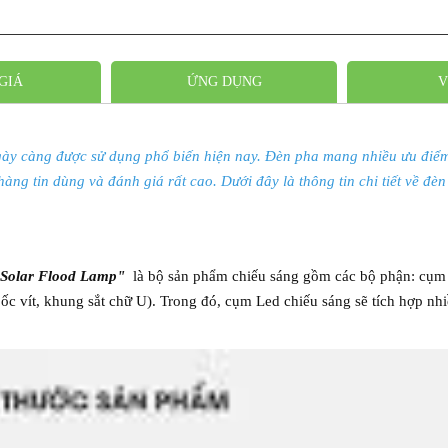
GIÁ
ỨNG DỤNG
V
y càng được sử dụng phổ biến hiện nay. Đèn pha mang nhiều ưu điểm n
hàng tin dùng và đánh giá rất cao. Dưới đây là thông tin chi tiết về đ
Solar Flood Lamp"
là bộ sản phẩm chiếu sáng gồm các bộ phận: cụm L
c vít, khung sắt chữ U). Trong đó, cụm Led chiếu sáng sẽ tích hợp nhiề