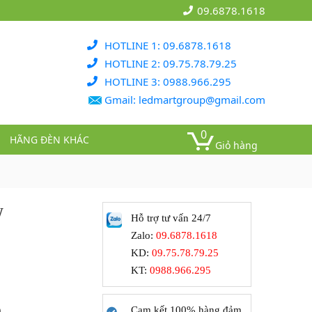
09.6878.1618
HOTLINE 1: 09.6878.1618
HOTLINE 2: 09.75.78.79.25
HOTLINE 3: 0988.966.295
Gmail: ledmartgroup@gmail.com
0
HÃNG ĐÈN KHÁC
Giỏ hàng
W
Hỗ trợ tư vấn 24/7
Zalo:
09.6878.1618
KD:
09.75.78.79.25
KT:
0988.966.295
Cam kết 100% hàng đảm
0