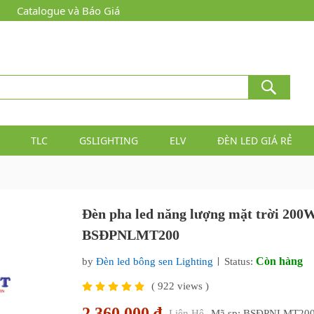
Catalogue và Báo Giá
TLC
GSLIGHTING
ELV
ĐÈN LED GIÁ RẺ
Đèn pha led năng lượng mặt trời 200
BSĐPNLMT200
Còn hàng
by
Đèn led bông sen Lighting
Status:
(
922
views )
2,360,000 ₫
Liên Hệ
Mã sp: BSĐPNLMT20