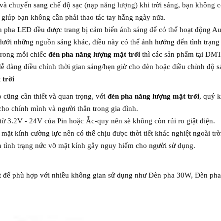
tắt và chuyển sang chế độ sạc (nạp năng lượng) khi trời sáng, bạn không 
 giúp bạn không cần phải thao tác tay hằng ngày nữa.
èn pha LED đều được trang bị cảm biến ánh sáng để có thể hoạt động Aut
 dưới những nguồn sáng khác, điều này có thể ảnh hưởng đến tình trạ
trong mỗi chiếc
đèn pha năng lượng mặt trời
thì các sản phẩm tại DMT
 dễ dàng điều chỉnh thời gian sáng/hẹn giờ cho đèn hoặc điều chỉnh độ
 trời
o cũng cần thiết và quan trọng, với
đèn pha năng lượng mặt trời
, quý 
ho chính mình và người thân trong gia đình.
ừ 3.2V - 24V của Pin hoặc Ắc-quy nên sẽ không còn rủi ro giật điện.
 mặt kính cường lực nên có thể chịu được thời tiết khác nghiệt ngoài trờ
a tình trạng nức vỡ mặt kính gây nguy hiểm cho người sử dụng.
suất để phù hợp với nhiều không gian sử dụng như Đèn pha 30W, Đèn 