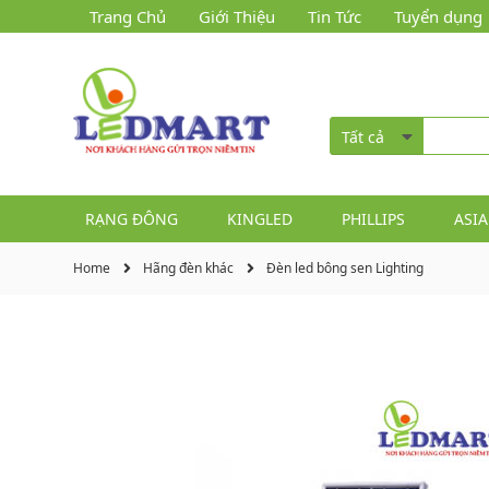
Trang Chủ
Giới Thiệu
Tin Tức
Tuyển dụng
Tất cả
RẠNG ĐÔNG
KINGLED
PHILLIPS
ASIA
Home
Hãng đèn khác
Đèn led bông sen Lighting