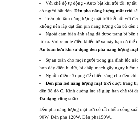
Với chế độ tự động - Auto bật khi trời tối, tự 
có người bật đèn.
Đèn pha năng lượng mặt trời
sẽ
Trên pin tấm năng lượng mặt trời kết nối với đ
không nên lắp đặt tấm pin năng lượng của bộ đèn
Ngoài cảm biến ánh sáng đã được trang bị bên 
từ xa. Với remote điều khiển từ xa này bạn có thể
An toàn hơn khi sử dụng đèn pha năng lượng mặt
Sự an toàn cho mọi người trong gia đình lúc nà
hợp dây điện bị đứt, bị chập mạch gây nguy hiểm c
Nguồn điện sử dụng để chiếu sáng cho đèn chỉ t
Đèn pha led năng lượng mặt trời
được trang bị
đến 38 độ C. Kính cường lực sẽ giúp hạn chế tối đ
Đa dạng công suất:
Đèn pha năng lượng mặt trời có rất nhiều công 
90W, Đèn pha 120W, Đèn pha150W...