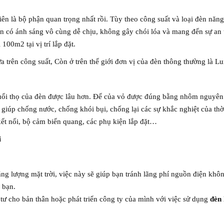
nhiên là bộ phận quan trọng nhất rồi. Tùy theo công suất và loại đèn năn
nên có ánh sáng vô cùng dễ chịu, không gây chói lóa và mang đến sự a
100m2 tại vị trí lắp đặt.
a trên công suất, Còn ở trên thế giới đơn vị của đèn thông thường là L
uổi thọ của đèn được lâu hơn. Đế của vỏ được đúng bằng nhôm nguyên 
giúp chống nước, chống khói bụi, chống lại các sự khắc nghiệt của thời
ết nối, bộ cảm biến quang, các phụ kiện lắp đặt…
i
ng lượng mặt trời, việc này sẽ giúp bạn tránh lãng phí nguồn điện khôn
a bạn.
 tư cho bản thân hoặc phát triển công ty của mình với việc sử dụng
đèn 