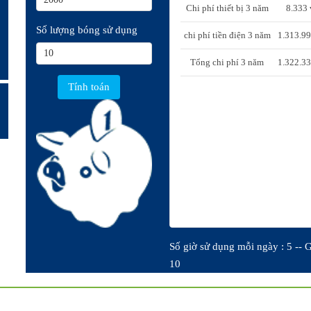
Chi phí thiết bị 3 năm
8.333
Số lượng bóng sử dụng
chi phí tiền điện 3 năm
1.313.9
Tổng chi phí 3 năm
1.322.3
Số giờ sử dụng mỗi ngày : 5 -- G
10