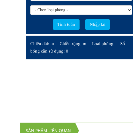
Chiều dài: m
Chiều rộng: m
Loại phòng:
Số
bóng cần sử dụng: 0
SẢN PHẨM LIÊN QUAN