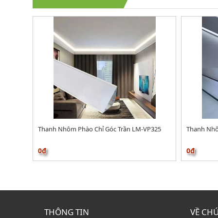
Thanh Nhôm Phào Chỉ Góc Trần LM-VP325
Thanh Nhô
0₫
0₫
THÔNG TIN
VỀ CH