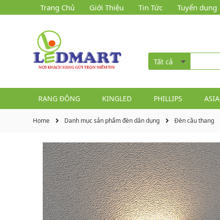
Trang Chủ
Giới Thiệu
Tin Tức
Tuyển dụng
Tất cả
RẠNG ĐÔNG
KINGLED
PHILLIPS
ASIA
Home
Danh mục sản phẩm đèn dân dụng
Đèn cầu thang