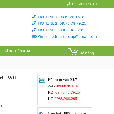
09.6878.1618
HOTLINE 1: 09.6878.1618
HOTLINE 2: 09.75.78.79.25
HOTLINE 3: 0988.966.295
Gmail: ledmartgroup@gmail.com
0
HÃNG ĐÈN KHÁC
Giỏ hàng
1M - WH
Hỗ trợ tư vấn 24/7
Zalo:
09.6878.1618
KD:
09.75.78.79.25
KT:
0988.966.295
WH
Cam kết 100% hàng đảm