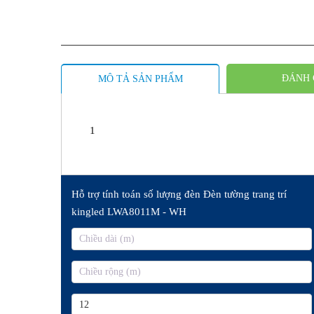
ĐÁNH 
MÔ TẢ SẢN PHẨM
1
Hỗ trợ tính toán số lượng đèn Đèn tường trang trí
kingled LWA8011M - WH