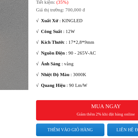
Tiết kiệm:
(35%)
Giá thị trường:
700,000 đ
√
Xuất Xứ
: KINGLED
√
Công Suất
: 12W
√
Kích Thước
: 17*2,8*9mm
√
Nguồn Điện
: 90 - 265V-AC
√
Ánh Sáng
: vàng
√
Nhiệt Độ Màu
: 3000K
√
Quang Hiệu
: 90 Lm/W
√
Độ Hoàn Màu
: 85
MUA NGAY
√
Tuổi Thọ
: 50.000 giờ
Giảm thêm 2% khi đặt hàng online
√
Bảo Hành
: 2 năm
THÊM VÀO GIỎ HÀNG
LIÊN HỆ Đ