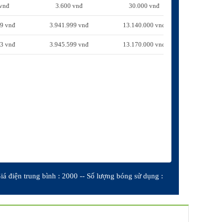
 vnđ
3.600 vnđ
30.000 vnđ
99 vnđ
3.941.999 vnđ
13.140.000 vnđ
33 vnđ
3.945.599 vnđ
13.170.000 vnđ
iá điện trung bình : 2000 -- Số lượng bóng sử dụng :