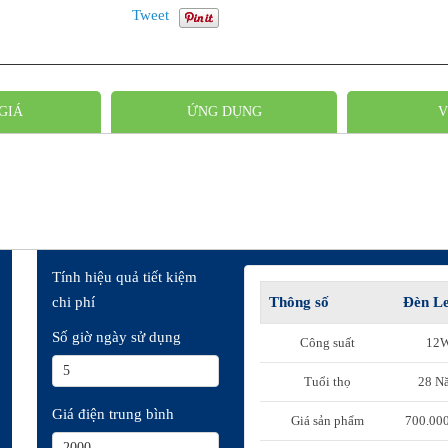
Tweet
GIÁ
ỨNG DỤNG
V
Tính hiệu quả tiết kiệm
chi phí
Thông số
Đèn L
Số giờ ngày sử dụng
Công suất
12
Tuổi thọ
28 N
Giá điện trung bình
Giá sản phẩm
700.00