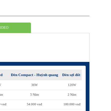
IDEO
ed
Đèn Compact - Huỳnh quang
Đèn sợi đốt
W
36W
120W
ăm
5 Năm
2 Năm
0 vnđ
54.000 vnđ
180.000 vnđ