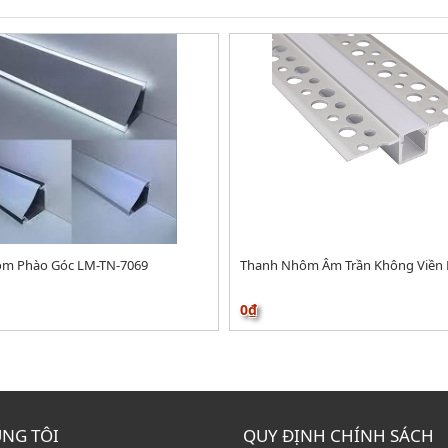
m Phào Góc LM-TN-7069
Thanh Nhôm Âm Trần Không Viền 
0₫
ÚNG TÔI
QUY ĐỊNH CHÍNH SÁCH