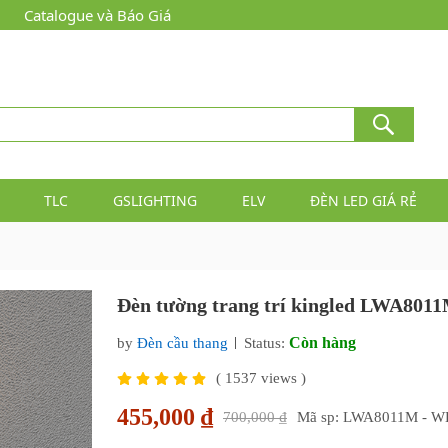
Catalogue và Báo Giá
TLC
GSLIGHTING
ELV
ĐÈN LED GIÁ RẺ
Đèn tường trang trí kingled LWA801
Còn hàng
by
Đèn cầu thang
Status:
(
1537
views )
455,000 ₫
700,000 ₫
Mã sp: LWA8011M - 