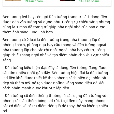
39 sản phẩm
118 sản phẩm
Đen tường led hay còn gọi Đèn tường trang trí là 1 dạng đèn
được gắn vào tường sử dụng như 1 công cụ chiếu sáng nhưng
cũng là 1 món đồ trang trí giúp nha ngôi nhà của bạn được
thêm ánh sáng lung linh hơn.
Đèn tường có 2 loại là đèn tường trong nhà thường lắp ở
phòng khách, phòng ngủ hay cầu thang và đèn tường ngoài
nhà thường lắp cho các cột nhà, ngoài nhà hay cột trụ cổng
giúp chiếu sáng ngôi nhà và tạo điểm nhấn cho khu vực chiếu
sáng.
- Đèn tường kiểu hiện đại: đây là dòng đèn tường đang được
săn tìm nhiều nhất gần đây. Đèn tường hiện đại là đèn tường
led liền khối được thiết kế theo phong cách hiện đại nhìn rất
đẹp và thảm mỹ, nó tạo được những vầng sáng điệu đà kiểu
cách nhấn mạnh được khu vực lắp đèn.
- Đèn tường cổ điển thông thường là các dạng đèn tường với
phong các lắp thêm bóng led rời. Loại đèn này mang phong
các cổ điển và có ưu điểm riêng là dễ thay thế và không chiếu
rọi