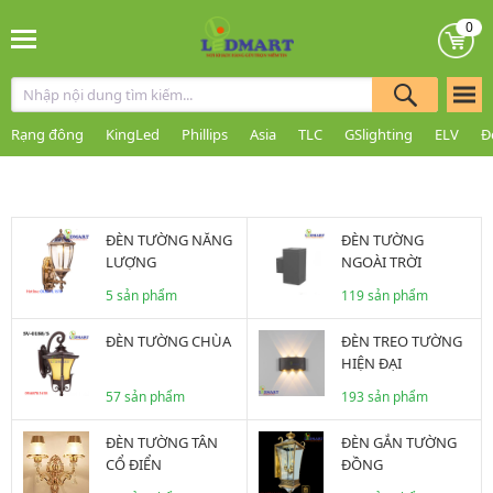
0
Rạng đông
KingLed
Phillips
Asia
TLC
GSlighting
ELV
Đ
ĐÈN TƯỜNG NĂNG
ĐÈN TƯỜNG
LƯỢNG
NGOÀI TRỜI
5 sản phẩm
119 sản phẩm
ĐÈN TƯỜNG CHÙA
ĐÈN TREO TƯỜNG
HIỆN ĐẠI
57 sản phẩm
193 sản phẩm
ĐÈN TƯỜNG TÂN
ĐÈN GẮN TƯỜNG
CỔ ĐIỂN
ĐỒNG