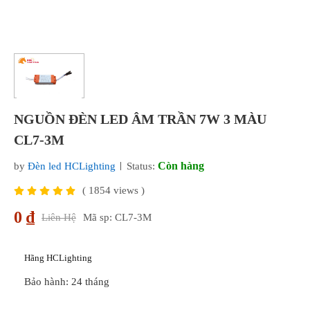
NGUỒN ĐÈN LED ÂM TRẦN 7W 3 MÀU
CL7-3M
Còn hàng
by
Đèn led HCLighting
Status:
(
1854
views )
0 ₫
Liên Hệ
Mã sp: CL7-3M
Hãng HCLighting
Bảo hành: 24 tháng