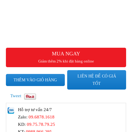
MUA NGAY
Giảm thêm 2% khi đặt hàng online
LIÊN HỆ ĐỂ CÓ GIÁ
THÊM VÀO GIỎ HÀNG
TỐT
Tweet
Hỗ trợ tư vấn 24/7
Zalo:
09.6878.1618
KD:
09.75.78.79.25
KT:
0988.966.295