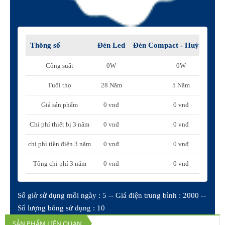
Thông số
Đèn Led
Đèn Compact - Huỳnh qua
Công suất
0W
0W
Tuổi thọ
28 Năm
5 Năm
Giá sản phẩm
0 vnđ
0 vnđ
Chi phí thiết bị 3 năm
0 vnđ
0 vnđ
chi phí tiền điện 3 năm
0 vnđ
0 vnđ
Tổng chi phí 3 năm
0 vnđ
0 vnđ
Số giờ sử dụng mỗi ngày : 5 -- Giá điện trung bình : 2000 --
Số lượng bóng sử dụng : 10
SẢN PHẨM LIÊN QUAN