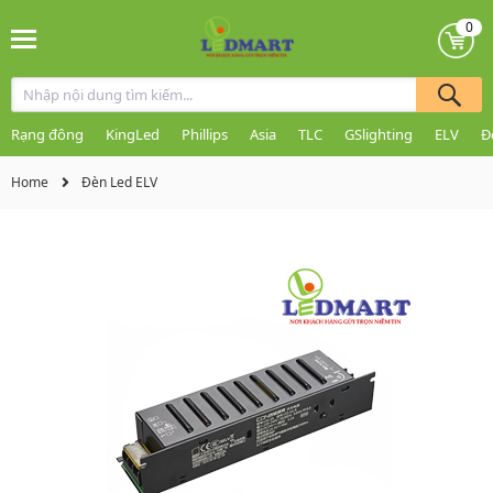
0
Rạng đông
KingLed
Phillips
Asia
TLC
GSlighting
ELV
Đ
Home
Đèn Led ELV