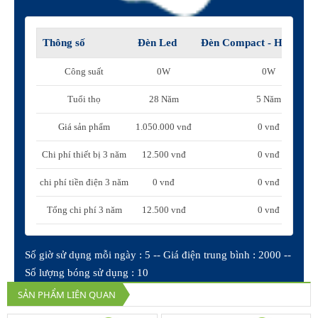
Thông số
Đèn Led
Đèn Compact - Huỳnh q
Công suất
0W
0W
Tuổi thọ
28 Năm
5 Năm
Giá sản phẩm
1.050.000 vnđ
0 vnđ
Chi phí thiết bị 3 năm
12.500 vnđ
0 vnđ
chi phí tiền điện 3 năm
0 vnđ
0 vnđ
Tổng chi phí 3 năm
12.500 vnđ
0 vnđ
Số giờ sử dụng mỗi ngày : 5 -- Giá điện trung bình : 2000 --
Số lượng bóng sử dụng : 10
SẢN PHẨM LIÊN QUAN