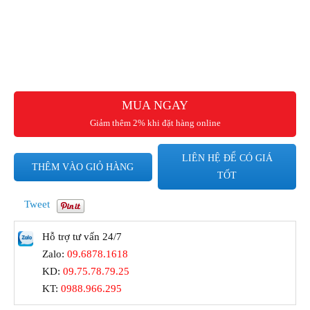
MUA NGAY
Giảm thêm 2% khi đặt hàng online
LIÊN HỆ ĐỂ CÓ GIÁ
THÊM VÀO GIỎ HÀNG
TỐT
Tweet
Hỗ trợ tư vấn 24/7
Zalo:
09.6878.1618
KD:
09.75.78.79.25
KT:
0988.966.295