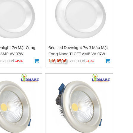
nlight 7w Mặt Cong
Đèn Led Downlight 7w 3 Màu Mặt
T-AMP-VV-07W
Cong Nano TLC TT-AMP-VV-07W-
03
116.050₫
182.000₫
211.000₫
-45%
-45%