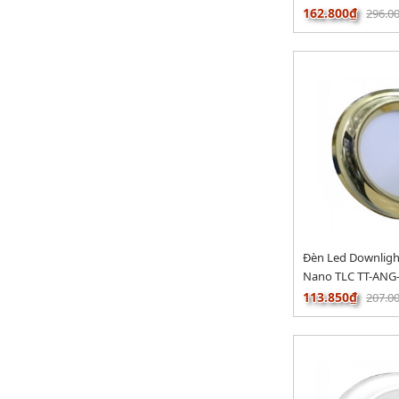
162.800₫
296.0
Đèn Led Downlig
Nano TLC TT-ANG
113.850₫
207.0