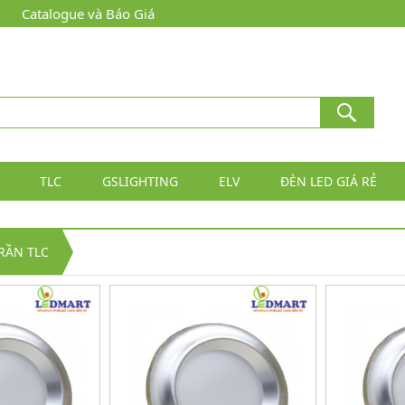
Catalogue và Báo Giá
TLC
GSLIGHTING
ELV
ĐÈN LED GIÁ RẺ
RẦN TLC