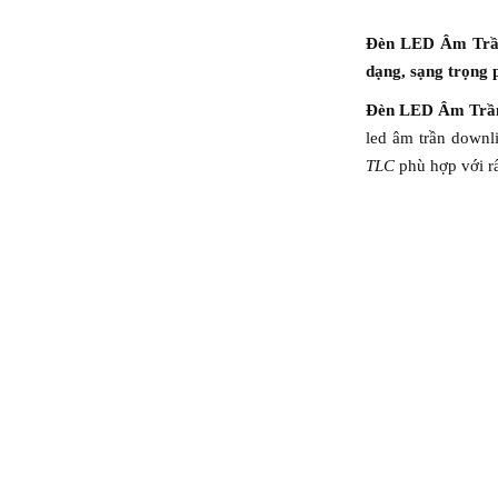
Đèn LED Âm Trần 
dạng, sạng trọng 
Đèn LED Âm Trần
led âm trần downli
TLC
phù hợp với rấ