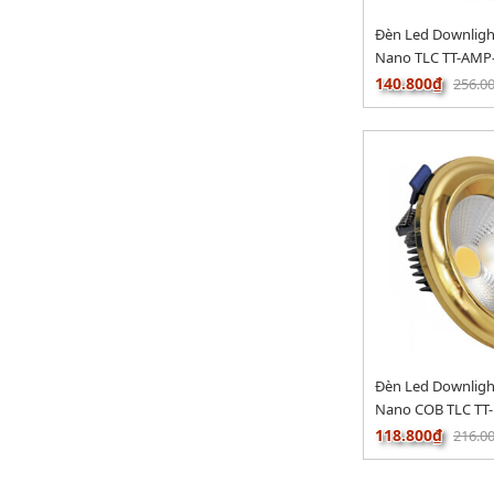
Đèn Led Downlig
Nano TLC TT-AMP
140.800₫
256.0
Đèn Led Downligh
Nano COB TLC TT
118.800₫
216.0