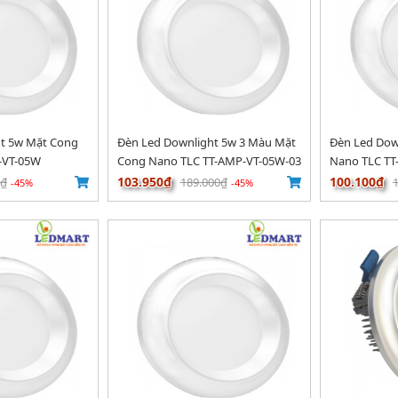
ht 5w Mặt Cong
Đèn Led Downlight 5w 3 Màu Mặt
Đèn Led Dow
-VT-05W
Cong Nano TLC TT-AMP-VT-05W-03
Nano TLC T
103.950₫
100.100₫
0₫
189.000₫
-45%
-45%