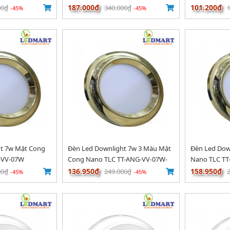
187.000₫
101.200₫
00₫
340.000₫
-45%
-45%
ht 7w Mặt Cong
Đèn Led Downlight 7w 3 Màu Mặt
Đèn Led Dow
-VV-07W
Cong Nano TLC TT-ANG-VV-07W-
Nano TLC T
03
136.950₫
158.950₫
00₫
249.000₫
-45%
-45%