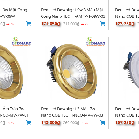
ht 9w Mặt Cong
Đèn Led Downlight 9w 3 Màu Mặt
Đèn Led Dow
-VV-09W
Cong Nano TLC TT-AMP-VT-09W-03
Nano COB T
171.050₫
123.750₫
00₫
311.000₫
-45%
-45%
t Âm Trần 7w
Đèn Led Downlight 3 Màu 7w
Đèn Led Dow
-NCO-MV-7W-01
Nano COB TLC TT-NCO-MV-7W-03
Nano COB T
143.000₫
107.250₫
00₫
260.000₫
-45%
-45%