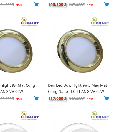
03
113.850₫
184.000₫
207.000₫
-45%
-45%
nlight 9w Mặt Cong
Đèn Led Downlight 9w 3 Màu Mặt
T-ANG-VV-09W
Cong Nano TLC TT-ANG-VV-09W-
03
187.000₫
289.000₫
340.000₫
-45%
-45%