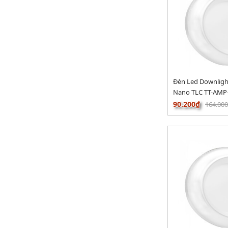
Đèn Led Downlig
Nano TLC TT-AMP
90.200₫
164.00