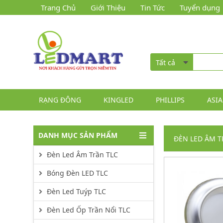
Trang Chủ
Giới Thiệu
Tin Tức
Tuyển dụng
Tất cả
RẠNG ĐÔNG
KINGLED
PHILLIPS
ASIA
DANH MỤC SẢN PHẨM
ĐÈN LED ÂM T
Đèn Led Âm Trần TLC
Bóng Đèn LED TLC
Đèn Led Tuýp TLC
Đèn Led Ốp Trần Nổi TLC